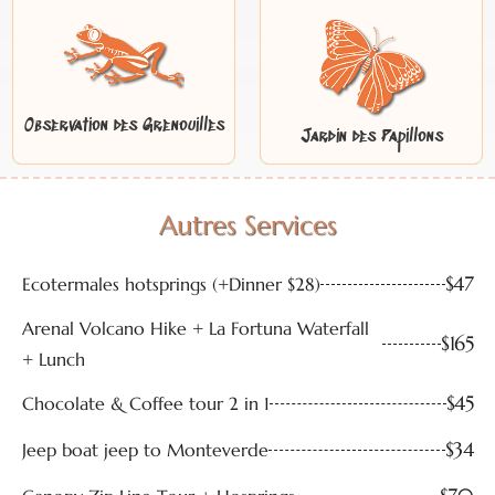
Observation des Grenouilles
Jardin des Papillons
Autres Services
$47
Ecotermales hotsprings (+Dinner $28)
Arenal Volcano Hike + La Fortuna Waterfall
$165
+ Lunch
$45
Chocolate & Coffee tour 2 in 1
$34
Jeep boat jeep to Monteverde