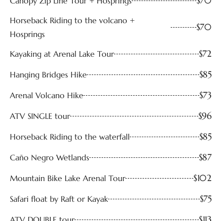
$70
Canopy Zip Line Tour + Hosprings
Horseback Riding to the volcano +
$70
Hosprings
$72
Kayaking at Arenal Lake Tour
$85
Hanging Bridges Hike
$73
Arenal Volcano Hike
$96
ATV SINGLE tour
$85
Horseback Riding to the waterfall
$87
Caño Negro Wetlands
$102
Mountain Bike Lake Arenal Tour
$75
Safari float by Raft or Kayak
$113
ATV DOUBLE tour