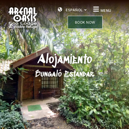
ESPAÑOL
MENU
BOOK NOW
Alojamiento
Bungaló Estandar