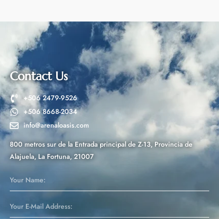
t
e
r
n
a
t
Contact Us
i
v
+506 2479-9526
e
+506 8668-2034
:
info@arenaloasis.com
800 metros sur de la Entrada principal de Z-13, Provincia de
Alajuela, La Fortuna, 21007