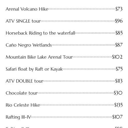
$73
Arenal Volcano Hike
$96
ATV SINGLE tour
$85
Horseback Riding to the waterfall
$87
Caño Negro Wetlands
$102
Mountain Bike Lake Arenal Tour
$75
Safari float by Raft or Kayak
$113
ATV DOUBLE tour
$30
Chocolate tour
$135
Rio Celeste Hike
$107
Rafting III-IV