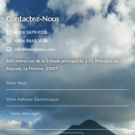
a
t
i
Contactez-Nous
v
+506 2479-9526
e
+506 8668-2034
:
info@arenaloasis.com
800 metros sur de la Entrada principal de Z-13, Provincia de
Alajuela, La Fortuna, 21007