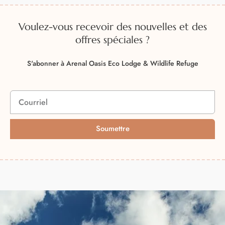
Voulez-vous recevoir des nouvelles et des
offres spéciales ?
S'abonner à Arenal Oasis Eco Lodge & Wildlife Refuge
Soumettre
A
l
t
e
r
n