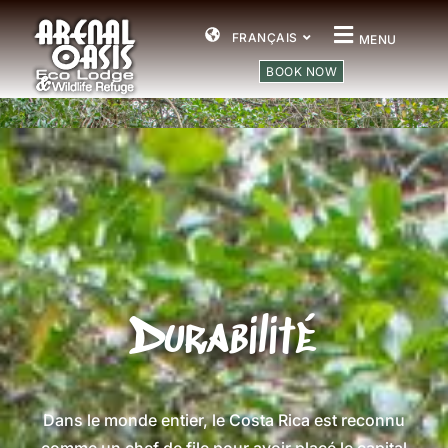
FRANÇAIS
MENU
BOOK NOW
Durabilité
Dans le monde entier, le Costa Rica est reconnu