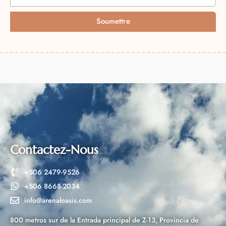
Soumettre
A
l
t
e
r
n
a
t
i
Contactez-Nous
v
+506 2479-9526
e
+506 8668-2034
:
info@arenaloasis.com
800 metros sur de la Entrada principal de Z-13, Provincia de