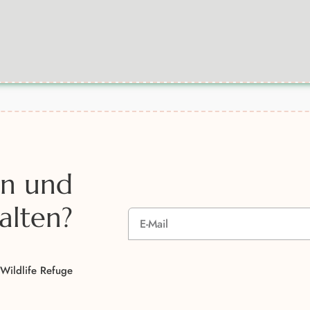
en und
alten?
A
l
Wildlife Refuge
t
e