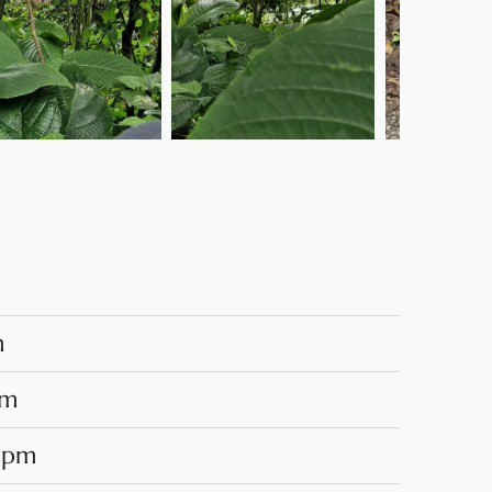
m
pm
 pm