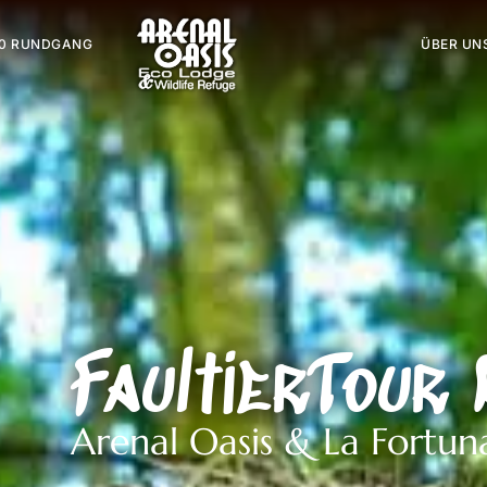
0 RUNDGANG
ÜBER UN
FaultierTour 
Arenal Oasis & La Fortun